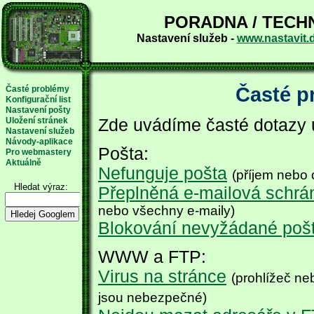
PORADNA / TECH
Nastavení služeb -
www.nastavit.
Časté p
Časté problémy
Konfigurační list
Nastavení pošty
Uložení stránek
Zde uvádíme časté dotazy u
Nastavení služeb
Návody-aplikace
Pošta:
Pro webmastery
Aktuálně
Nefunguje pošta
(příjem nebo o
Hledat výraz:
Přeplněná e-mailová schrá
nebo všechny e-maily)
Blokování nevyžádané poš
WWW a FTP:
Virus na stránce
(prohlížeč ne
jsou nebezpečné)