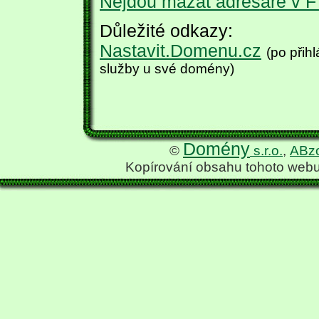
Nejdou mazat adresáře v F
Důležité odkazy:
Nastavit.Domenu.cz
(po přih
služby u své domény)
Domény
©
s.r.o.
,
ABzo
Kopírování obsahu tohoto webu